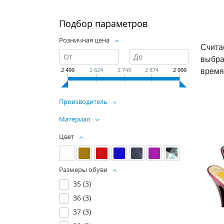
Подбор параметров
Розничная цена
Счита
выбра
время
2 499
2 624
2 749
2 874
2 999
Производитель
Материал
Цвет
Размеры обуви
35 (
3
)
36 (
3
)
37 (
3
)