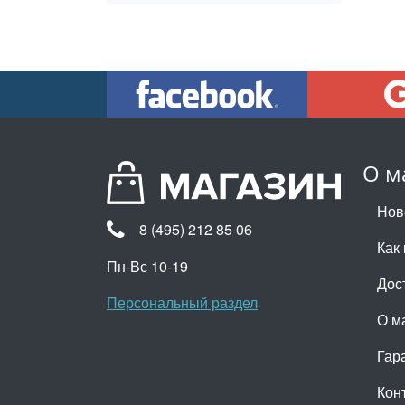
О м
Нов
8 (495) 212 85 06
Как 
Пн-Вс 10-19
Дос
Персональный раздел
О м
Гар
Кон