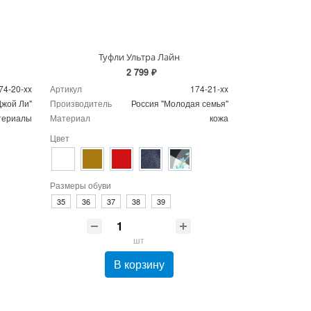
Туфли Ультра Лайн
2 799 ₽
74-20-xx
Артикул
174-21-xx
Джой Ли"
Производитель
Россия "Молодая семья"
териалы
Материал
кожа
Цвет
Размеры обуви
35
36
37
38
39
шт
В корзину