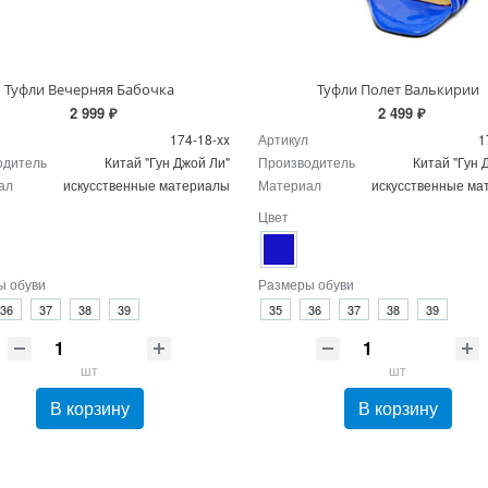
Туфли Вечерняя Бабочка
Туфли Полет Валькирии
2 999 ₽
2 499 ₽
174-18-xx
Артикул
1
одитель
Китай "Гун Джой Ли"
Производитель
Китай "Гун 
ал
искусственные материалы
Материал
искусственные ма
Цвет
ы обуви
Размеры обуви
36
37
38
39
35
36
37
38
39
шт
шт
В корзину
В корзину