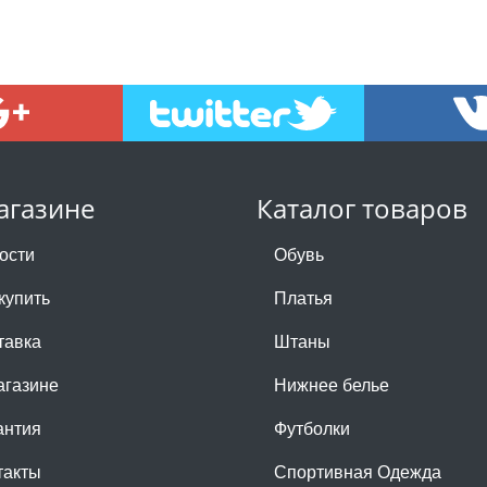
агазине
Каталог товаров
ости
Обувь
купить
Платья
тавка
Штаны
агазине
Нижнее белье
антия
Футболки
такты
Спортивная Одежда