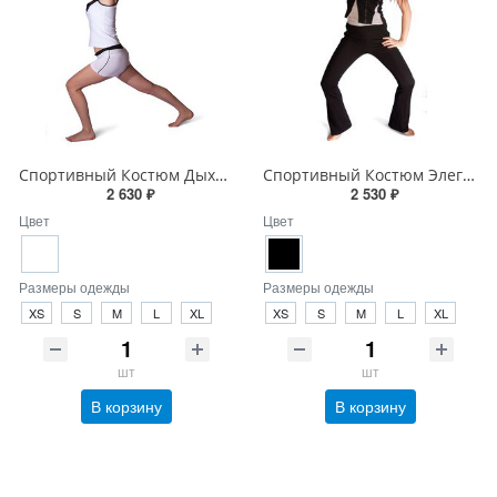
Спортивный Костюм Дыхание Спорта
Спортивный Костюм Элегантность в Ночи
2 630 ₽
2 530 ₽
Цвет
Цвет
Размеры одежды
Размеры одежды
XS
S
M
L
XL
XS
S
M
L
XL
шт
шт
В корзину
В корзину