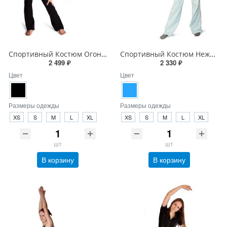
Спортивный Костюм Огонь в Ночи
Спортивный Костюм Нежная Теплота
2 499 ₽
2 330 ₽
Цвет
Цвет
Размеры одежды
Размеры одежды
XS
S
M
L
XL
XS
S
M
L
XL
шт
шт
В корзину
В корзину