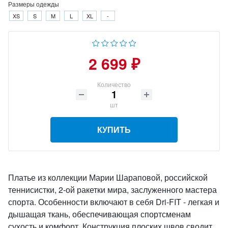
Размеры одежды
XS
S
M
L
XL
-
2 699 ₽
Количество
шт
КУПИТЬ
Платье из коллекции Марии Шараповой, российской
теннисистки, 2-ой ракетки мира, заслуженного мастера
спорта. Особенности включают в себя Dri-FIT - легкая и
дышащая ткань, обеспечивающая спортсменам
сухость и комфорт. Конструкция плоских швов сводит