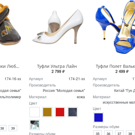
Домашние Тапочки Любимый Спорт
Туфли Ультра Лайн
Туфли Полет Валь
2 799 ₽
2 499 ₽
174-16-xx
Артикул
174-21-xx
Артикул
1
Производитель
Производитель
одая семья"
Россия "Молодая семья"
Китай "Гун 
иль/полимер
Материал
кожа
Материал
искусственные ма
Цвет
Цвет
Размеры обуви
38
39
Размеры обуви
35
36
37
38