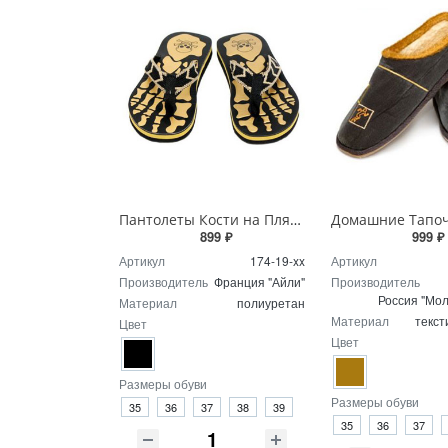
Пантолеты Кости на Пляже
899 ₽
999 ₽
Артикул
174-19-xx
Артикул
Производитель
Франция "Айли"
Производитель
Россия "Мол
Материал
полиуретан
Материал
текст
Цвет
Цвет
Размеры обуви
Размеры обуви
35
36
37
38
39
35
36
37