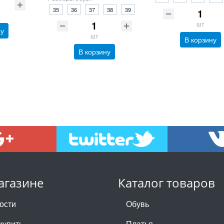
35
36
37
38
39
шт
ну
шт
В корзину
В корзину
агазине
Каталог товаров
ости
Обувь
купить
Платья