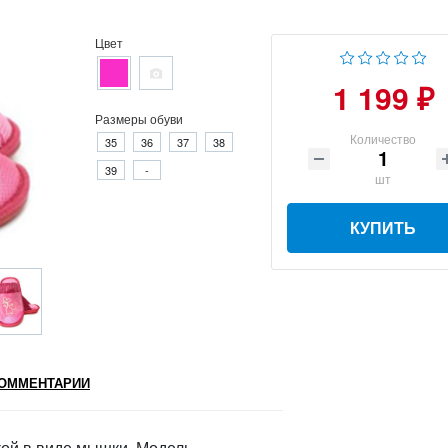
Цвет
1 199 ₽
Размеры обуви
Количество
35
36
37
38
39
-
шт
КУПИТЬ
ОММЕНТАРИИ
ой в виде мышки. Модель